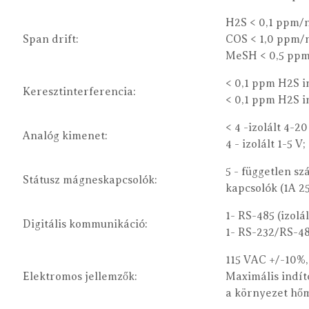
H2S < 0,1 ppm/
Span drift:
COS < 1,0 ppm/
MeSH < 0,5 ppm
< 0,1 ppm H2S 
Keresztinterferencia:
< 0,1 ppm H2S i
< 4 -izolált 4-2
Analóg kimenet:
4 - izolált 1-5 V;
5 - független sz
Státusz mágneskapcsolók:
kapcsolók (1A 2
1- RS-485 (izol
Digitális kommunikáció:
1- RS-232/RS-48
115 VAC +/-10%,
Elektromos jellemzők:
Maximális indít
a környezet hőm