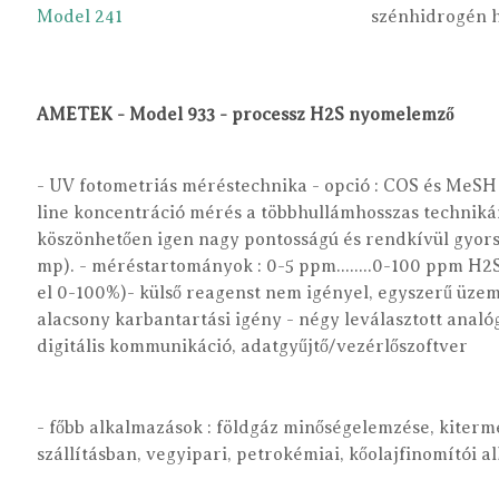
Model 241
szénhidrogén 
AMETEK - Model 933 - processz H2S nyomelemző
- UV fotometriás méréstechnika - opció : COS és MeSH
line koncentráció mérés a többhullámhosszas technik
köszönhetően igen nagy pontosságú és rendkívül gyors
mp). - méréstartományok : 0-5 ppm........0-100 ppm H2
el 0-100%)- külső reagenst nem igényel, egyszerű üzem
alacsony karbantartási igény - négy leválasztott analó
digitális kommunikáció, adatgyűjtő/vezérlőszoftver
- főbb alkalmazások : földgáz minőségelemzése, kiterm
szállításban, vegyipari, petrokémiai, kőolajfinomítói 