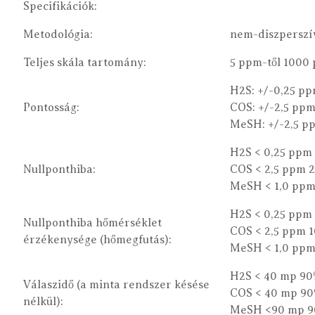
Specifikációk:
Metodológia:
nem-diszperszí
Teljes skála tartomány:
5 ppm-től 1000
H2S: +/-0,25 pp
Pontosság:
COS: +/-2,5 ppm
MeSH: +/-2,5 pp
H2S < 0,25 ppm 
Nullponthiba:
COS < 2,5 ppm 2
MeSH < 1,0 ppm
H2S < 0,25 ppm 
Nullponthiba hőmérséklet
COS < 2,5 ppm 1
érzékenysége (hőmegfutás):
MeSH < 1,0 ppm
H2S < 40 mp 90
Válaszidő (a minta rendszer késése
COS < 40 mp 90
nélkül):
MeSH <90 mp 90