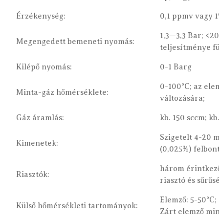
Érzékenység:
0,1 ppmv vagy 1
1,3—3,3 Bar; <2
Megengedett bemeneti nyomás:
teljesítménye f
Kilépő nyomás:
0-1 Barg
0-100°C; az ele
Minta-gáz hőmérséklete:
változására;
Gáz áramlás:
kb. 150 sccm; kb
Szigetelt 4-20 m
Kimenetek:
(0,025%) felbon
három érintkező
Riasztók:
riasztó és sűrűs
Elemző: 5-50°C;
Külső hőmérsékleti tartományok:
Zárt elemző min