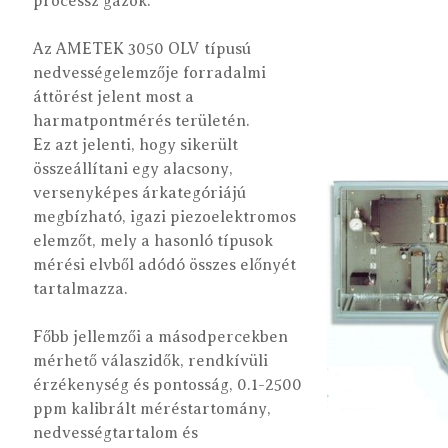
processz gázok.
Az AMETEK 3050 OLV típusú
nedvességelemzője forradalmi
áttörést jelent most a
harmatpontmérés területén.
Ez azt jelenti, hogy sikerült
összeállítani egy alacsony,
versenyképes árkategóriájú
megbízható, igazi piezoelektromos
elemzőt, mely a hasonló típusok
mérési elvből adódó összes előnyét
tartalmazza.
Főbb jellemzői a másodpercekben
mérhető válaszidők, rendkívüli
érzékenység és pontosság, 0.1-2500
ppm kalibrált méréstartomány,
nedvességtartalom és