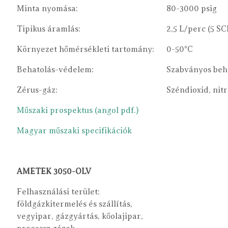
Minta nyomása:
80-3000 psig
Tipikus áramlás:
2,5 L/perc (5 S
Környezet hőmérsékleti tartomány:
0-50°C
Behatolás-védelem:
Szabványos beh
Zérus-gáz:
Széndioxid, nit
Műszaki prospektus (angol pdf.)
Magyar műszaki specifikációk
AMETEK 3050-OLV
Felhasználási terület:
földgázkitermelés és szállítás,
vegyipar, gázgyártás, kőolajipar,