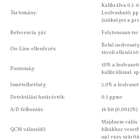
Kalibrálva 0,1-
Tartomány:
Leolvasható: p
(szükséges a p
Referencia gáz:
Folytonosan ter
Belső nedvesség
On-Line ellenőrzés:
távoli ellenőrzé
10% a leolvasot
Pontosság:
kalibrálással, s
Ismételhetőség:
5,0% a leolvas
Detektálási határérték:
0,1 ppmv
A/D felbontás:
16 bit (0,0015%)
Majdnem valós i
QCM válaszidő:
hibákhoz vezeth
up) vagy szárít