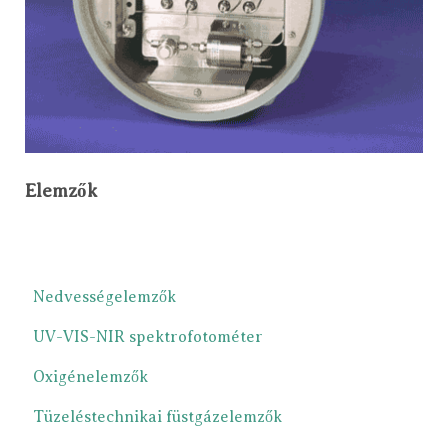
Elemzők
Nedvességelemzők
UV-VIS-NIR spektrofotométer
Oxigénelemzők
Tüzeléstechnikai füstgázelemzők